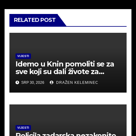
RELATED POST
VIJESTI
Idemo u Knin pomoliti se za
sve koji su dali živote za
Hrvatsku.
SRP 30, 2026
DRAŽEN KELEMINEC
VIJESTI
Policija zadarska nezakonito