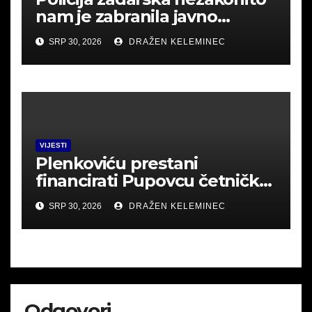
nam je zabranila javno
okupljanje u Srbu i mislila
SRP 30, 2026
DRAŽEN KELEMINEC
uhititi .Poslušajte
VIJESTI
Plenkoviću prestani
financirati Pupovcu četničke
derneke.
SRP 30, 2026
DRAŽEN KELEMINEC
Odgovori