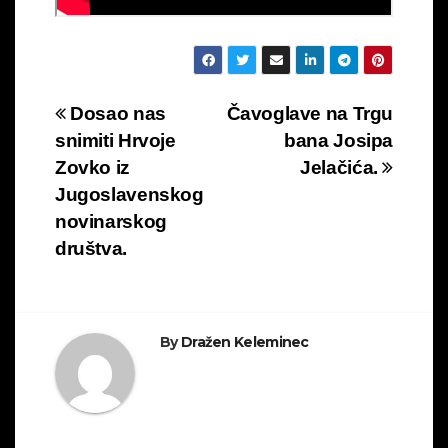
Navigacija
Dosao nas
Čavoglave na Trgu
snimiti Hrvoje
bana Josipa
objava
Zovko iz
Jelačića.
Jugoslavenskog
novinarskog
društva.
By
Dražen Keleminec