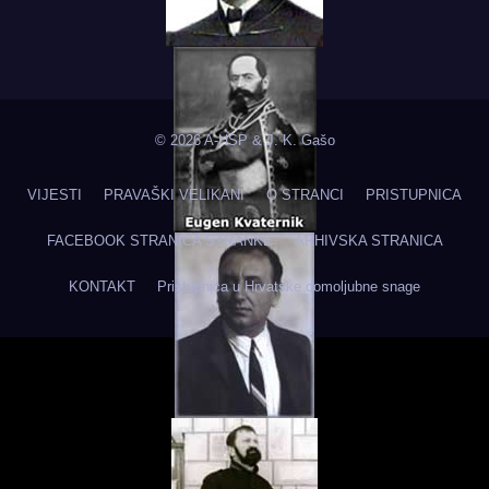
© 2026 A-HSP & J. K. Gašo
VIJESTI
PRAVAŠKI VELIKANI
O STRANCI
PRISTUPNICA
FACEBOOK STRANICA STRANKE
ARHIVSKA STRANICA
KONTAKT
Pristupnica u Hrvatske domoljubne snage