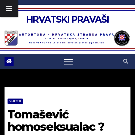
Skip
to
HRVATSKI PRAVAŠI
content
VIJESTI
Tomašević
homoseksualac ?