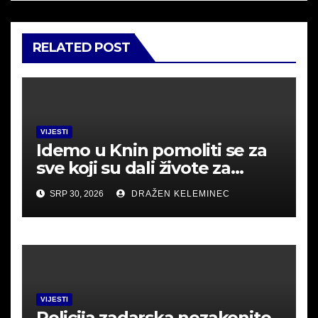
RELATED POST
VIJESTI
Idemo u Knin pomoliti se za
sve koji su dali živote za
Hrvatsku.
SRP 30, 2026
DRAŽEN KELEMINEC
VIJESTI
Policija zadarska nezakonito