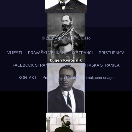
© 2026 A-HSP & J. K. Gašo
VIJESTI
PRAVAŠKI VELIKANI
O STRANCI
PRISTUPNICA
FACEBOOK STRANICA STRANKE
ARHIVSKA STRANICA
KONTAKT
Pristupnica u Hrvatske domoljubne snage