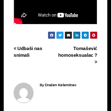
Navigacija
Udbaši nas
Tomašević
snimali
homoseksualac ?
objava
By
Dražen Keleminec