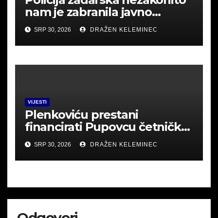
nam je zabranila javno
okupljanje u Srbu i mislila
SRP 30, 2026
DRAŽEN KELEMINEC
uhititi .Poslušajte
VIJESTI
Plenkoviću prestani
financirati Pupovcu četničke
derneke.
SRP 30, 2026
DRAŽEN KELEMINEC
Odgovori