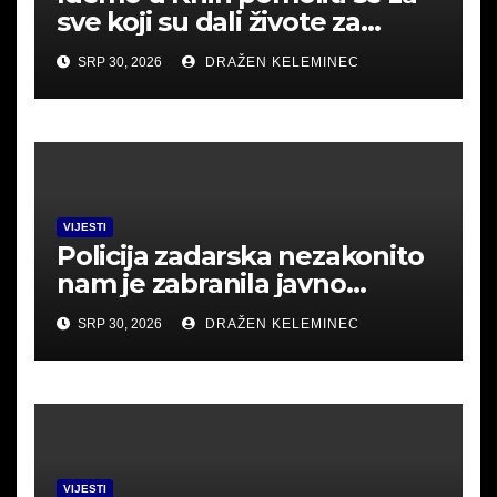
sve koji su dali živote za
Hrvatsku.
SRP 30, 2026
DRAŽEN KELEMINEC
VIJESTI
Policija zadarska nezakonito
nam je zabranila javno
okupljanje u Srbu i mislila
SRP 30, 2026
DRAŽEN KELEMINEC
uhititi .Poslušajte
VIJESTI