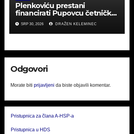
Plenkoviću prestani
financirati Pupovcu četničke
derneke.
SRP 30, 2026
DRAŽEN KELEMINEC
Odgovori
Morate biti
prijavljeni
da biste objavili komentar.
Pristupnica za člana A-HSP-a
Pristupnica u HDS