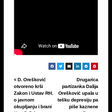
Navigacija
D. Orešković
Drugarica
otvoreno krši
partizanka Dalija
objava
Zakon i Ustav RH.
Orešković upala u
o javnom
tešku depresiju pa
okupljanju i brani
piše kaznene