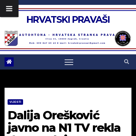
Skip
to
HRVATSKI PRAVAŠI
content
VIJESTI
Dalija Orešković
javno na N1 TV rekla