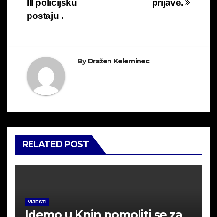
III policijsku
prijave.
postaju .
By
Dražen Keleminec
RELATED POST
VIJESTI
Idemo u Knin pomoliti se za