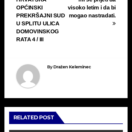
objava
OPĆINSKI
visoko letim i da bi
PREKRŠAJNI SUD
mogao nastradati.
U SPLITU ULICA
DOMOVINSKOG
RATA 4 / III
By
Dražen Keleminec
RELATED POST