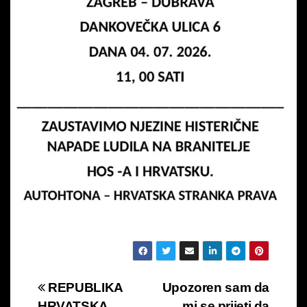
Navigacija
REPUBLIKA
Upozoren sam da
HRVATSKA
mi se prijeti da