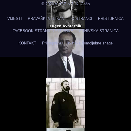
© 2026 A-HSP & J. K. Gašo
VIJESTI
PRAVAŠKI VELIKANI
O STRANCI
PRISTUPNICA
FACEBOOK STRANICA STRANKE
ARHIVSKA STRANICA
KONTAKT
Pristupnica u Hrvatske domoljubne snage