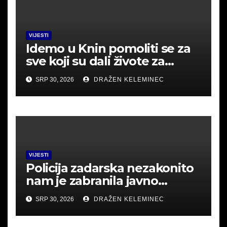
VIJESTI
Idemo u Knin pomoliti se za
sve koji su dali živote za
Hrvatsku.
SRP 30, 2026
DRAŽEN KELEMINEC
VIJESTI
Policija zadarska nezakonito
nam je zabranila javno
okupljanje u Srbu i mislila
SRP 30, 2026
DRAŽEN KELEMINEC
uhititi .Poslušajte