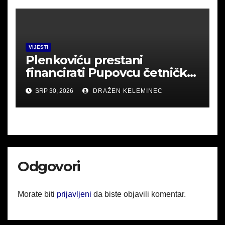
VIJESTI
Plenkoviću prestani
financirati Pupovcu četničke
derneke.
SRP 30, 2026
DRAŽEN KELEMINEC
Odgovori
Morate biti
prijavljeni
da biste objavili komentar.