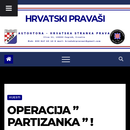
Skip
to
HRVATSKI PRAVAŠI
content
VIJESTI
OPERACIJA ”
PARTIZANKA ” !