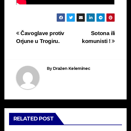
Navigacija
Čavoglave protiv
Sotona ili
Orjune u Trogiru.
komunisti !
objava
By
Dražen Keleminec
RELATED POST