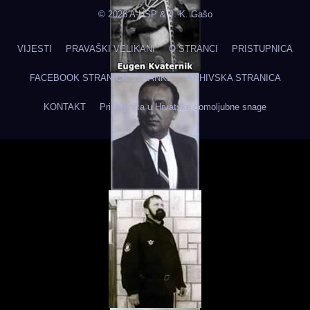
© 2026 A-HSP & J. K. Gašo
VIJESTI
PRAVAŠKI VELIKANI
O STRANCI
PRISTUPNICA
FACEBOOK STRANICA STRANKE
ARHIVSKA STRANICA
KONTAKT
Pristupnica u Hrvatske domoljubne snage