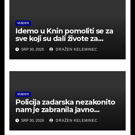
VIJESTI
Idemo u Knin pomoliti se za
sve koji su dali živote za
Hrvatsku.
SRP 30, 2026
DRAŽEN KELEMINEC
VIJESTI
Policija zadarska nezakonito
nam je zabranila javno
okupljanje u Srbu i mislila
SRP 30, 2026
DRAŽEN KELEMINEC
uhititi .Poslušajte