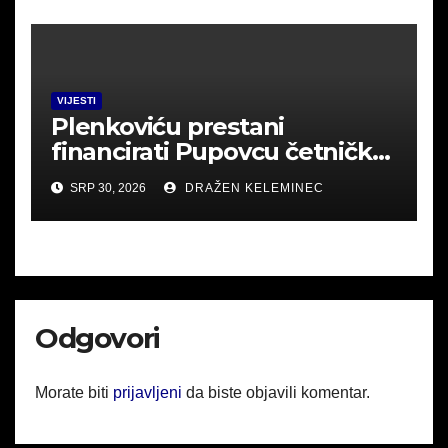
VIJESTI
Plenkoviću prestani
financirati Pupovcu četničke
derneke.
SRP 30, 2026
DRAŽEN KELEMINEC
Odgovori
Morate biti
prijavljeni
da biste objavili komentar.