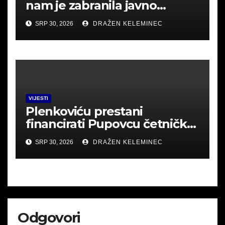
nam je zabranila javno
okupljanje u Srbu i mislila
SRP 30, 2026
DRAŽEN KELEMINEC
uhititi .Poslušajte
VIJESTI
Plenkoviću prestani
financirati Pupovcu četničke
derneke.
SRP 30, 2026
DRAŽEN KELEMINEC
Odgovori