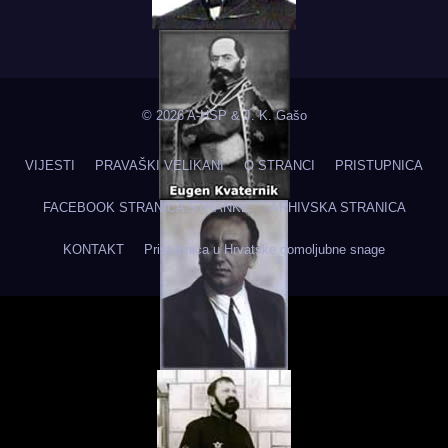
© 2026 A-HSP & J. K. Gašo
VIJESTI
PRAVAŠKI VELIKANI
O STRANCI
PRISTUPNICA
FACEBOOK STRANICA STRANKE
ARHIVSKA STRANICA
KONTAKT
Pristupnica u Hrvatske domoljubne snage