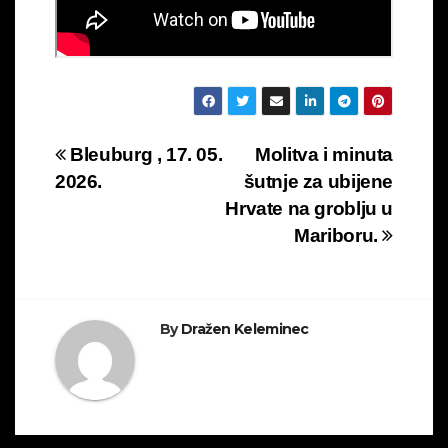
Navigacija
Bleuburg , 17. 05.
Molitva i minuta
2026.
šutnje za ubijene
objava
Hrvate na groblju u
Mariboru.
By
Dražen Keleminec