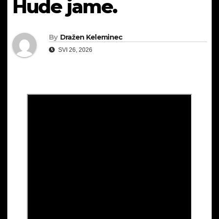
Hude jame.
By
Dražen Keleminec
SVI 26, 2026