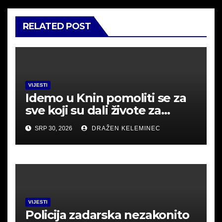
RELATED POST
VIJESTI
Idemo u Knin pomoliti se za
sve koji su dali živote za
Hrvatsku.
SRP 30, 2026
DRAŽEN KELEMINEC
VIJESTI
Policija zadarska nezakonito