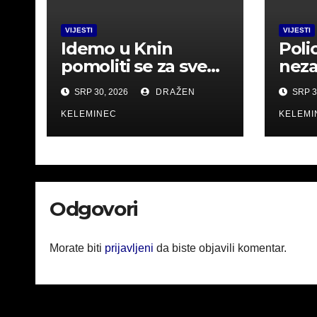
VIJESTI
VIJESTI
Idemo u Knin
Poli
pomoliti se za sve
neza
koji su dali živote za
zabr
SRP 30, 2026
DRAŽEN
SRP 3
Hrvatsku.
okup
KELEMINEC
misli
KELEMI
.Pos
Odgovori
Morate biti
prijavljeni
da biste objavili komentar.