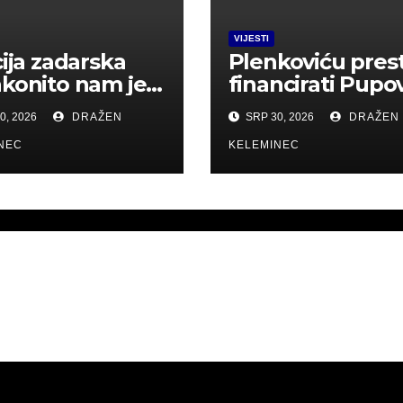
VIJESTI
cija zadarska
Plenkoviću pres
konito nam je
financirati Pupo
anila javno
četničke dernek
0, 2026
DRAŽEN
SRP 30, 2026
DRAŽEN
ljanje u Srbu i
la uhititi
NEC
KELEMINEC
lušajte