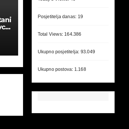
Posjetitelja danas:
19
tani
vcu
e.
Total Views:
164.386
Ukupno posjetitelja:
93.049
Ukupno postova:
1.168