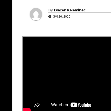
By
Dražen Keleminec
SVI 26, 2026