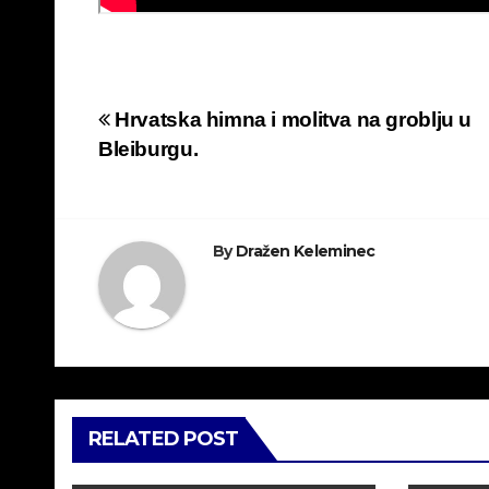
Navigacija
Hrvatska himna i molitva na groblju u
Bleiburgu.
objava
By
Dražen Keleminec
RELATED POST