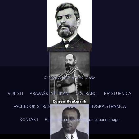
© 2026 A-HSP & J. K. Gašo
VIJESTI
PRAVAŠKI VELIKANI
O STRANCI
PRISTUPNICA
FACEBOOK STRANICA STRANKE
ARHIVSKA STRANICA
KONTAKT
Pristupnica u Hrvatske domoljubne snage