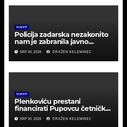
VIJESTI
Policija zadarska nezakonito
nam je zabranila javno
okupljanje u Srbu i mislila
SRP 30, 2026
DRAŽEN KELEMINEC
uhititi .Poslušajte
VIJESTI
Plenkoviću prestani
financirati Pupovcu četničke
derneke.
SRP 30, 2026
DRAŽEN KELEMINEC