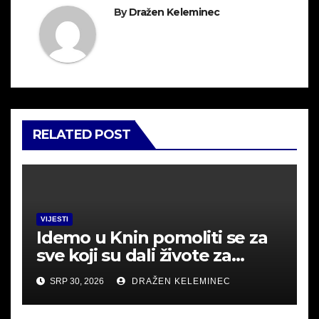
By
Dražen Keleminec
RELATED POST
VIJESTI
Idemo u Knin pomoliti se za
sve koji su dali živote za
Hrvatsku.
SRP 30, 2026
DRAŽEN KELEMINEC