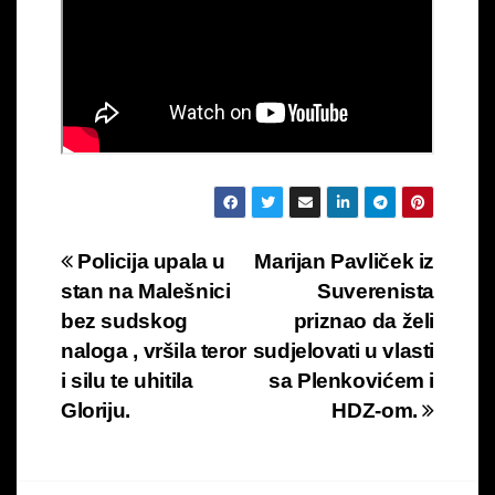
Navigacija
Policija upala u
Marijan Pavliček iz
stan na Malešnici
Suverenista
objava
bez sudskog
priznao da želi
naloga , vršila teror
sudjelovati u vlasti
i silu te uhitila
sa Plenkovićem i
Gloriju.
HDZ-om.