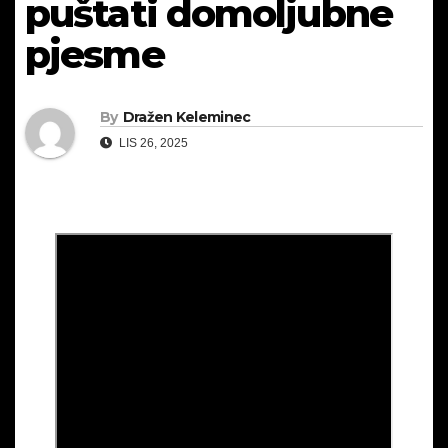
puštati domoljubne
pjesme
By
Dražen Keleminec
LIS 26, 2025