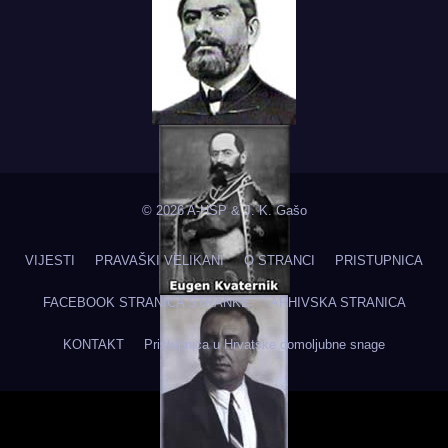
© 2026 A-HSP & J. K. Gašo
VIJESTI
PRAVAŠKI VELIKANI
O STRANCI
PRISTUPNICA
FACEBOOK STRANICA STRANKE
ARHIVSKA STRANICA
KONTAKT
Pristupnica u Hrvatske domoljubne snage