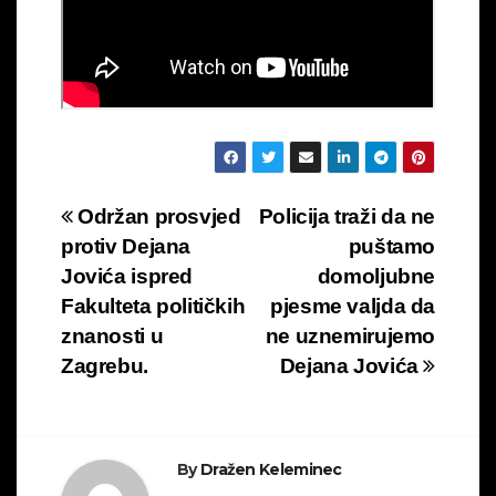
Navigacija
Održan prosvjed
Policija traži da ne
protiv Dejana
puštamo
objava
Jovića ispred
domoljubne
Fakulteta političkih
pjesme valjda da
znanosti u
ne uznemirujemo
Zagrebu.
Dejana Jovića
By
Dražen Keleminec