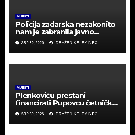
VIJESTI
Policija zadarska nezakonito
nam je zabranila javno
okupljanje u Srbu i mislila
SRP 30, 2026
DRAŽEN KELEMINEC
uhititi .Poslušajte
VIJESTI
Plenkoviću prestani
financirati Pupovcu četničke
derneke.
SRP 30, 2026
DRAŽEN KELEMINEC