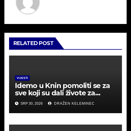
RELATED POST
VIJESTI
Idemo u Knin pomoliti se za
sve koji su dali živote za
Hrvatsku.
SRP 30, 2026
DRAŽEN KELEMINEC