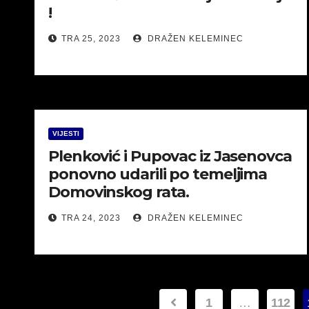
!
TRA 25, 2023
DRAŽEN KELEMINEC
VIJESTI
Plenković i Pupovac iz Jasenovca
ponovno udarili po temeljima
Domovinskog rata.
TRA 24, 2023
DRAŽEN KELEMINEC
Brojevi
1
…
112