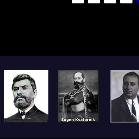
stranica
objava