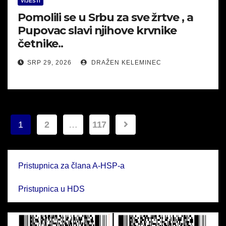
VIJESTI
Pomolili se u Srbu za sve žrtve , a
Pupovac slavi njihove krvnike
četnike..
SRP 29, 2026
DRAŽEN KELEMINEC
Brojevi
1
2
…
117
stranica
objava
Pristupnica za člana A-HSP-a
Pristupnica u HDS