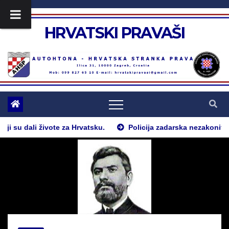
Skip
to
HRVATSKI PRAVAŠI
content
 dali živote za Hrvatsku.
Policija zadarska nezakonito nam je