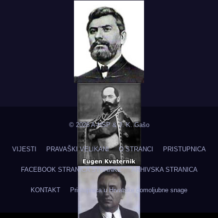
© 2026 A-HSP & J. K. Gašo
VIJESTI
PRAVAŠKI VELIKANI
O STRANCI
PRISTUPNICA
FACEBOOK STRANICA STRANKE
ARHIVSKA STRANICA
KONTAKT
Pristupnica u Hrvatske domoljubne snage